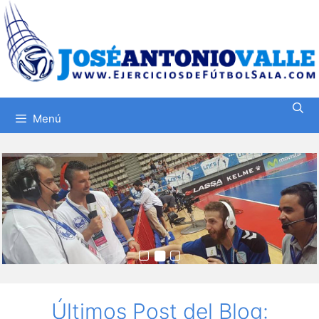
Saltar
al
contenido
Menú
Últimos Post del Blog: