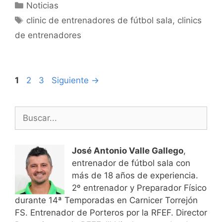
Categorías
Noticias
Etiquetas
clinic de entrenadores de fútbol sala
,
clinics
de entrenadores
Navegación
Página
Página
Página
1
2
3
Siguiente
→
de
entradas
Buscar:
José Antonio Valle Gallego
,
entrenador de fútbol sala con
más de 18 años de experiencia.
2º entrenador y Preparador Físico
durante 14ª Temporadas en Carnicer Torrejón
FS. Entrenador de Porteros por la RFEF. Director