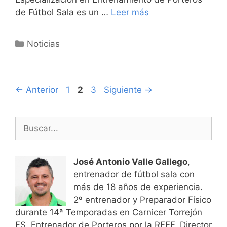
de Fútbol Sala es un …
Leer más
Categorías
Noticias
Navegación
Página
Página
Página
←
Anterior
1
2
3
Siguiente
→
de
entradas
Buscar:
José Antonio Valle Gallego
,
entrenador de fútbol sala con
más de 18 años de experiencia.
2º entrenador y Preparador Físico
durante 14ª Temporadas en Carnicer Torrejón
FS. Entrenador de Porteros por la RFEF. Director