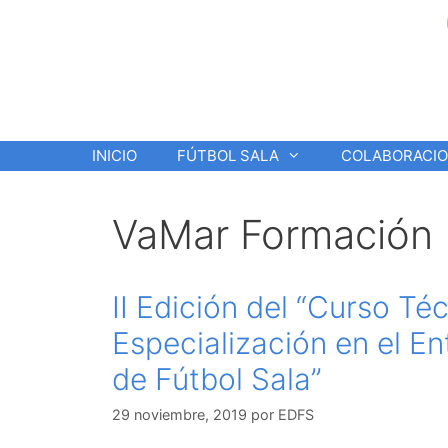
Saltar
al
contenido
INICIO
FÚTBOL SALA
COLABORACI
VaMar Formación
II Edición del “Curso Té
Especialización en el E
de Fútbol Sala”
29 noviembre, 2019
por
EDFS