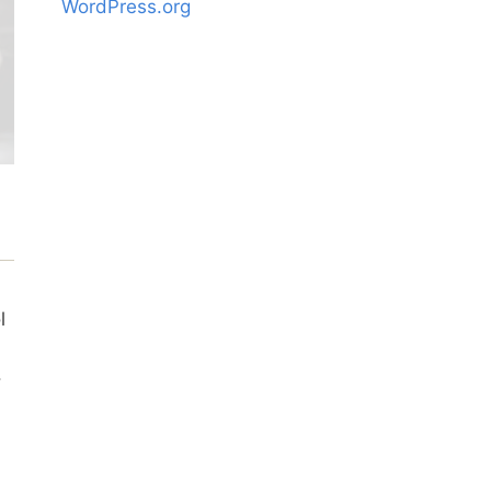
WordPress.org
l
.