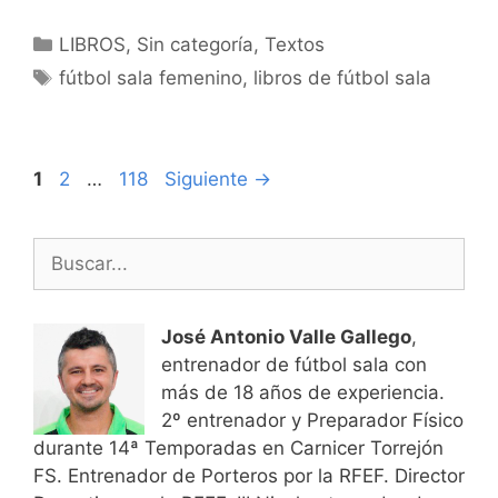
Categorías
LIBROS
,
Sin categoría
,
Textos
Etiquetas
fútbol sala femenino
,
libros de fútbol sala
Navegación
Página
Página
Página
1
2
…
118
Siguiente
→
de
entradas
Buscar:
José Antonio Valle Gallego
,
entrenador de fútbol sala con
más de 18 años de experiencia.
2º entrenador y Preparador Físico
durante 14ª Temporadas en Carnicer Torrejón
FS. Entrenador de Porteros por la RFEF. Director