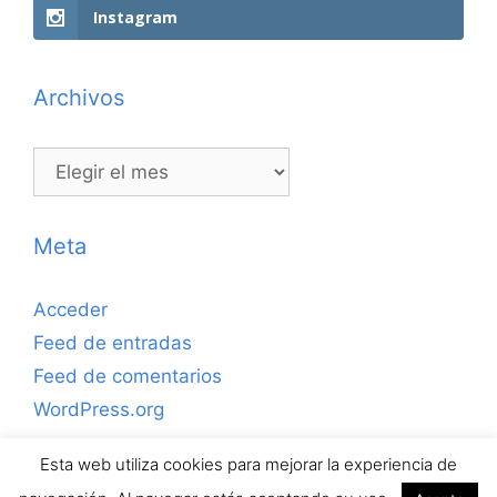
Instagram
Archivos
Archivos
Meta
Acceder
Feed de entradas
Feed de comentarios
WordPress.org
Esta web utiliza cookies para mejorar la experiencia de
Copyrihgt © 2026 ejerciciosdefutbolsala.com por José