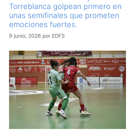
Torreblanca golpean primero en
unas semifinales que prometen
emociones fuertes.
9 junio, 2026
por
EDFS