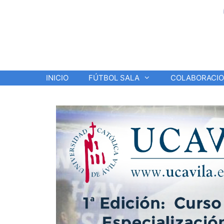
Saltar
al
contenido
INICIO
FÚTBOL SALA
COLABORACI