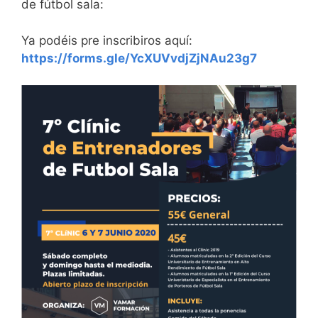
de fútbol sala:
Ya podéis pre inscribiros aquí:
https://forms.gle/YcXUVvdjZjNAu23g7