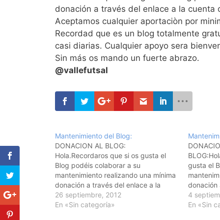
donación a través del enlace a la cuenta
Aceptamos cualquier aportaciòn por min
Recordad que es un blog totalmente gratu
casi diarias. Cualquier apoyo sera bienve
Sin más os mando un fuerte abrazo.
@vallefutsal
Mantenimiento del Blog:
Mantenimi
DONACION AL BLOG:
DONACIO
Hola.Recordaros que si os gusta el
BLOG:Hola
Blog podéis colaborar a su
gusta el 
mantenimiento realizando una mínima
mantenimi
donación a través del enlace a la
donación a
cuenta de PayPal que tenéis en la
26 septiembre, 2012
cuenta de
4 septiem
zona superior izquierda. Aceptamos
En «Sin categoría»
zona supe
En «Sin c
cualquier aportaciòn por minima que
cualquier