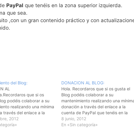
 de
PayPal
que tenéis en la zona superior izquierda.
ima que sea.
ito ,con un gran contenido práctico y con actualizacion
nido.
ento del Blog:
DONACION AL BLOG:
N AL
Hola. Recordaros que si os gusta el
.Recordaros que si os
Blog podéis colaborar a su
Blog podéis colaborar a su
mantenimiento realizando una mínim
ento realizando una mínima
donación a través del enlace a la
 través del enlace a la
cuenta de PayPal que tenéis en la
 PayPal que tenéis en la
bre, 2012
zona superior izquierda. Recordad
8 junio, 2012
rior izquierda. Aceptamos
ategoría»
que es un blog totalmente gratuito
En «Sin categoría»
 aportaciòn por minima que
,con un gran contenido práctico y co