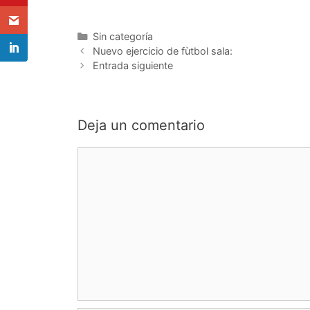
sea. Recordad que es un blog
sea. Reco
totalmente gratuito ,con un gran…
totalment
Categorías
Sin categoría
Navegación
Nuevo ejercicio de fùtbol sala:
de
Entrada siguiente
entradas
Deja un comentario
Comentario