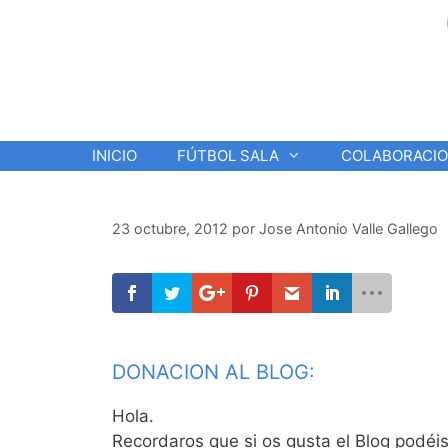
Saltar
al
contenido
INICIO
FÚTBOL SALA
COLABORACI
23 octubre, 2012
por
Jose Antonio Valle Gallego
DONACION AL BLOG:
Hola.
Recordaros que si os gusta el Blog podéi