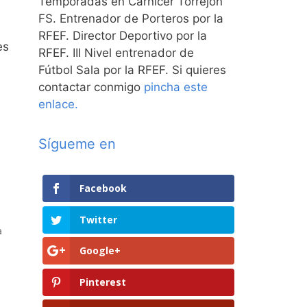
Temporadas en Carnicer Torrejón
FS. Entrenador de Porteros por la
RFEF. Director Deportivo por la
es
RFEF. III Nivel entrenador de
Fútbol Sala por la RFEF. Si quieres
contactar conmigo
pincha este
enlace.
Sígueme en
Facebook
Twitter
a
Google+
Pinterest
n