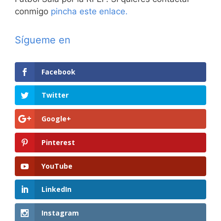
conmigo
pincha este enlace.
Sígueme en
Facebook
Twitter
Google+
Pinterest
YouTube
LinkedIn
Instagram