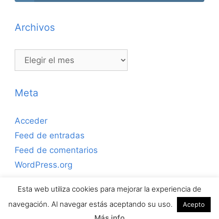
Archivos
Archivos
Meta
Acceder
Feed de entradas
Feed de comentarios
WordPress.org
Esta web utiliza cookies para mejorar la experiencia de
Copyrihgt © 2026 ejerciciosdefutbolsala.com por José
navegación. Al navegar estás aceptando su uso.
Acepto
Antonio Valle · Todos los derechos reservados.
Más info