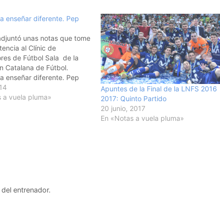
a enseñar diferente. Pep
adjuntó unas notas que tome
tencia al Clínic de
res de Fútbol Sala de la
n Catalana de Fútbol.
a enseñar diferente. Pep
clave está en la gestión del
014
Apuntes de la Final de la LNFS 2016
el grupo con sus diferencias
 a vuela pluma»
2017: Quinto Partido
s. * La psicología te
20 junio, 2017
En «Notas a vuela pluma»
del entrenador.