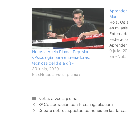
Aprender 
Mari
Hola. Os 
en mi asis
Entrenado
Federacio
Aprender 
Mari * La 
9 julio, 2
Notas a Vuela Pluma: Pep Marí
equipo, d
En «Notas
«Psicología para entrenadores:
e interese
técnicas del día a día»
enseña…
30 junio, 2020
En «Notas a vuela pluma»
Categorías
Notas a vuela pluma
Navegación
8ª Colaboraciòn con Pressingsala.com
de
Debate sobre aspectos comunes en las tareas 
entradas