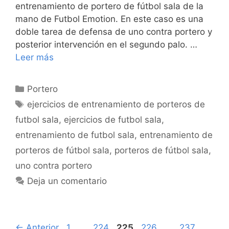
entrenamiento de portero de fútbol sala de la
mano de Futbol Emotion. En este caso es una
doble tarea de defensa de uno contra portero y
posterior intervención en el segundo palo. …
Leer más
Categorías
Portero
Etiquetas
ejercicios de entrenamiento de porteros de
futbol sala
,
ejercicios de futbol sala
,
entrenamiento de futbol sala
,
entrenamiento de
porteros de fútbol sala
,
porteros de fútbol sala
,
uno contra portero
Deja un comentario
Navegación
Página
Página
Página
Página
Página
←
Anterior
1
…
224
225
226
…
237