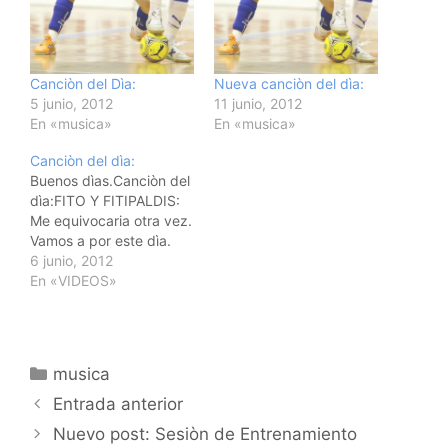
Canciòn del Dìa:
Nueva canciòn del dìa:
5 junio, 2012
11 junio, 2012
En «musica»
En «musica»
Canciòn del dìa:
Buenos dìas.Canciòn del
dìa:FITO Y FITIPALDIS:
Me equivocaria otra vez.
Vamos a por este dìa.
6 junio, 2012
En «VIDEOS»
Categorías
musica
Navegación
Entrada anterior
de
Nuevo post: Sesiòn de Entrenamiento