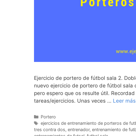
Ejercicio de portero de fútbol sala 2. Do
nuevo ejercicio de portero de fútbol sala
pero espero que os resulte útil. Recordad
tareas/ejercicios. Unas veces …
Leer más
Categorías
Portero
Etiquetas
ejercicios de entrenamiento de porteros de fut
tres contra dos
,
entrenador
,
entrenamiento de futb
entrenamientos de futsal
,
futbol sala