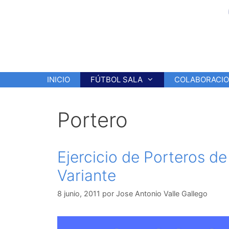
Saltar
al
contenido
INICIO
FÚTBOL SALA
COLABORACI
Portero
Ejercicio de Porteros de
Variante
8 junio, 2011
por
Jose Antonio Valle Gallego