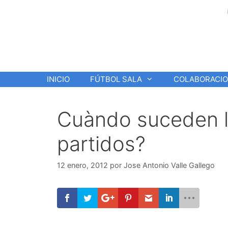
Saltar
al
contenido
INICIO
FÚTBOL SALA
COLABORACI
Cuàndo suceden l
partidos?
12 enero, 2012
por
Jose Antonio Valle Gallego