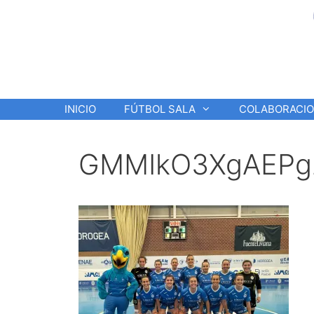
Saltar
al
contenido
INICIO
FÚTBOL SALA
COLABORACI
GMMIkO3XgAEPg