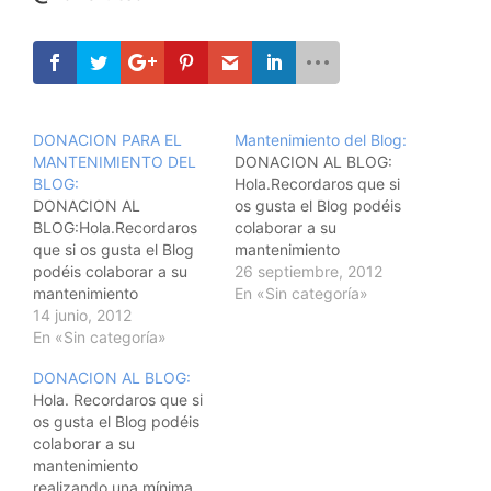
DONACION PARA EL
Mantenimiento del Blog:
MANTENIMIENTO DEL
DONACION AL BLOG:
BLOG:
Hola.Recordaros que si
DONACION AL
os gusta el Blog podéis
BLOG:Hola.Recordaros
colaborar a su
que si os gusta el Blog
mantenimiento
podéis colaborar a su
realizando una mínima
26 septiembre, 2012
mantenimiento
donación a través del
En «Sin categoría»
realizando una mínima
14 junio, 2012
enlace a la cuenta de
donación a través del
En «Sin categoría»
PayPal que tenéis en la
enlace a la cuenta de
zona superior
DONACION AL BLOG:
PayPal que tenéis en la
izquierda. Aceptamos
Hola. Recordaros que si
zona superior
cualquier aportaciòn por
os gusta el Blog podéis
izquierda. Recordad que
minima que
colaborar a su
es un blog totalmente
sea. Recordad que es
mantenimiento
gratuito ,con un gran
un blog totalmente
realizando una mínima
contenido práctico y con
gratuito ,con un gran…