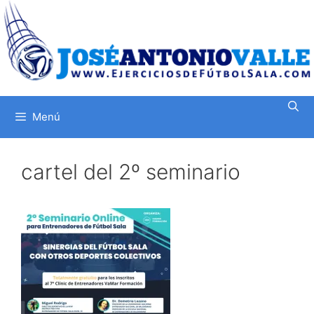
Saltar
al
contenido
Menú
cartel del 2º seminario