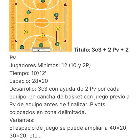
Tìtulo
: 3c3 + 2
Pv
+ 2
Pv
Jugadores
Mìnimos
: 12 (10 y 2P)
Tiempo: 10’/12′
Espacio: 28×20
Desarrollo: 3c3 con ayuda de 2
Pv
por cada
equipo, en cancha de
basket
con juego previo a
Pv
de equipo antes de finalizar.
Pivots
colocados en zona delimitada.
Variantes:
El espacio de juego se puede ampliar a 40×20,
30×20, etc…