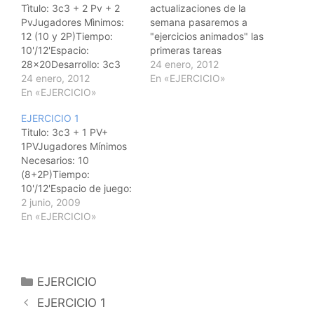
Tìtulo: 3c3 + 2 Pv + 2
actualizaciones de la
PvJugadores Mìnimos:
semana pasaremos a
12 (10 y 2P)Tiempo:
"ejercicios animados" las
10'/12'Espacio:
primeras tareas
28x20Desarrollo: 3c3
presentadas hace ya
24 enero, 2012
con ayuda de 2 Pv por
24 enero, 2012
unos años y que aún no
En «EJERCICIO»
cada equipo, en cancha
En «EJERCICIO»
las habíamos
de basket con juego
actualizado para de este
EJERCICIO 1
previo a Pv de equipo
modo tener todos los
Titulo: 3c3 + 1 PV+
antes de finalizar. Pivots
ejercicios con animación.
1PVJugadores Mínimos
colocados en zona
Espero haberme
Necesarios: 10
delimitada.Variantes:El
explicado. ;-D. Titulo:
(8+2P)Tiempo:
espacio de juego se
3c3 + 1 PV+
10'/12'Espacio de juego:
puede ampliar a…
1PVJugadores Mínimos
28x20 (Campo de
2 junio, 2009
Necesarios: 10
Baloncesto)Desarrollo:
En «EJERCICIO»
(8+2P)Tiempo:
Juego de 3c3 en cancha
10'/12'Espacio…
de basket con 1Pv por
equipo en zona
delimitada. Juego con
Categorías
EJERCICIO
Pv para
Navegación
finalizar.Variantes:Variar
EJERCICIO 1