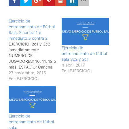
Ejercicio de
entrenamiento de Fútbol
Sala: 2 contra 1 e
inmediato 3 contra 2
EJERCICIO: 2c1 y 3c2
Ejercicio de
inmediatamente
entrenamiento de fútbol
NUMERO DE
sala 3c2 y 2c1
JUGADORES: 10, 11, 12 o
4 abril, 2017
màs. ESPACIO: Cancha
En «EJERCICIO»
completa.
27 noviembre, 2015
DESARROLLO:
En «EJERCICIO»
Comenzamos con la
disposiciòn inicial
sacando un portero.
Realizamos un 2c1. Una
vez finalizado la pareja
que ataco se dispone
Ejercicio de
para defender una
entrenamiento de fútbol
situaciòn de 3c2. El
sala: