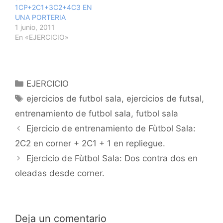
mismo portero saca de
1CP+2C1+3C2+4C3 EN
nuevo a…
UNA PORTERIA
1 junio, 2011
En «EJERCICIO»
Categorías
EJERCICIO
Etiquetas
ejercicios de futbol sala
,
ejercicios de futsal
,
entrenamiento de futbol sala
,
futbol sala
Navegación
Ejercicio de entrenamiento de Fùtbol Sala:
de
2C2 en corner + 2C1 + 1 en repliegue.
entradas
Ejercicio de Fùtbol Sala: Dos contra dos en
oleadas desde corner.
Deja un comentario