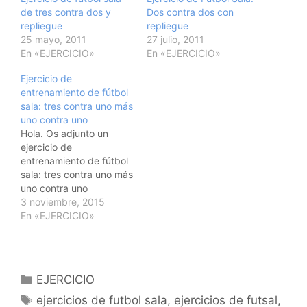
de tres contra dos y
Dos contra dos con
repliegue
repliegue
25 mayo, 2011
27 julio, 2011
En «EJERCICIO»
En «EJERCICIO»
Ejercicio de
entrenamiento de fútbol
sala: tres contra uno más
uno contra uno
Hola. Os adjunto un
ejercicio de
entrenamiento de fútbol
sala: tres contra uno más
uno contra uno
EJERCICIO: 3C1+1C1
3 noviembre, 2015
ESPACIO: Campo de
En «EJERCICIO»
baloncesto, cancha de
fútbol sala Nº DE
JUGADORES:
8,9,10,11,12..
Categorías
EJERCICIO
OBJETIVOS: Activación,
Etiquetas
calentamiento,
ejercicios de futbol sala
,
ejercicios de futsal
,