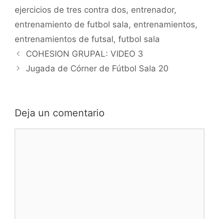
superioridad,
ejercicios de tres contra dos
,
entrenador
,
inferioridad, repliegue,
transición, 1c1, 1cP,
entrenamiento de futbol sala
,
entrenamientos
,
etc.... DESARROLLO:
entrenamientos de futsal
,
futbol sala
Desde saque de portero
Navegación
se realiza una primera…
COHESION GRUPAL: VIDEO 3
de
Jugada de Córner de Fútbol Sala 20
entradas
Deja un comentario
Comentario