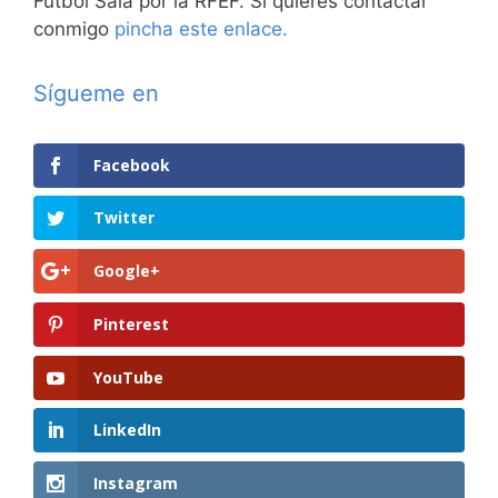
Fútbol Sala por la RFEF. Si quieres contactar
conmigo
pincha este enlace.
Sígueme en
Facebook
Twitter
Google+
Pinterest
YouTube
LinkedIn
Instagram