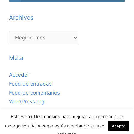
Archivos
Archivos
Meta
Acceder
Feed de entradas
Feed de comentarios
WordPress.org
Esta web utiliza cookies para mejorar la experiencia de
Copyrihgt © 2026 ejerciciosdefutbolsala.com por José
navegación. Al navegar estás aceptando su uso.
Acepto
Antonio Valle · Todos los derechos reservados.