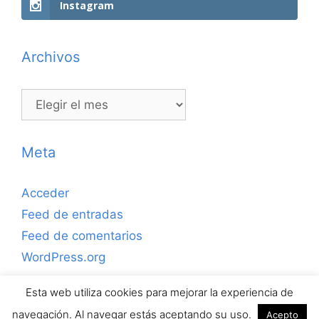
Instagram
Archivos
Archivos
Meta
Acceder
Feed de entradas
Feed de comentarios
WordPress.org
Esta web utiliza cookies para mejorar la experiencia de
Copyrihgt © 2026 ejerciciosdefutbolsala.com por José
navegación. Al navegar estás aceptando su uso.
Acepto