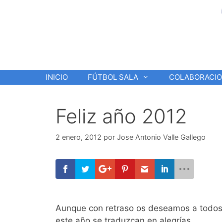
Saltar
al
contenido
INICIO
FÚTBOL SALA
COLABORACI
Feliz año 2012
2 enero, 2012
por
Jose Antonio Valle Gallego
Aunque con retraso os deseamos a todos 
este año se traduzcan en alegrías.