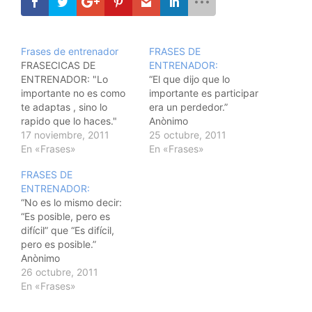
Frases de entrenador
FRASES DE
FRASECICAS DE
ENTRENADOR:
ENTRENADOR: "Lo
“El que dijo que lo
importante no es como
importante es participar
te adaptas , sino lo
era un perdedor.”
rapido que lo haces."
Anònimo
ETTORE MESSINA "Los
17 noviembre, 2011
25 octubre, 2011
milagros cuando se
En «Frases»
En «Frases»
repiten se llama: Trabajo
FRASES DE
bien hecho." Anònimo
ENTRENADOR:
"No gana un entrenador
“No es lo mismo decir:
solo, lo hace un equipo."
“Es posible, pero es
AITO GARCIA RENESES
difícil” que “Es difícil,
pero es posible.”
Anònimo
26 octubre, 2011
En «Frases»