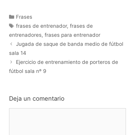
Categorías
Frases
Etiquetas
frases de entrenador
,
frases de
entrenadores
,
frases para entrenador
Navegación
Jugada de saque de banda medio de fútbol
de
sala 14
entradas
Ejercicio de entrenamiento de porteros de
fútbol sala nº 9
Deja un comentario
Comentario