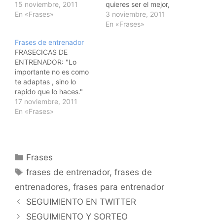
JUGAR Y GANAR." "A
15 noviembre, 2011
quieres ser el mejor,
LOS PARTIDOS SE VA A
En «Frases»
siempre debes hacerlo.”
3 noviembre, 2011
GANAR, NO A JUGAR."
Valentino Rossi
En «Frases»
A. AGASSI
Frases de entrenador
FRASECICAS DE
ENTRENADOR: "Lo
importante no es como
te adaptas , sino lo
rapido que lo haces."
ETTORE MESSINA "Los
17 noviembre, 2011
milagros cuando se
En «Frases»
repiten se llama: Trabajo
bien hecho." Anònimo
"No gana un entrenador
solo, lo hace un equipo."
Categorías
Frases
AITO GARCIA RENESES
Etiquetas
frases de entrenador
,
frases de
entrenadores
,
frases para entrenador
Navegación
SEGUIMIENTO EN TWITTER
de
SEGUIMIENTO Y SORTEO