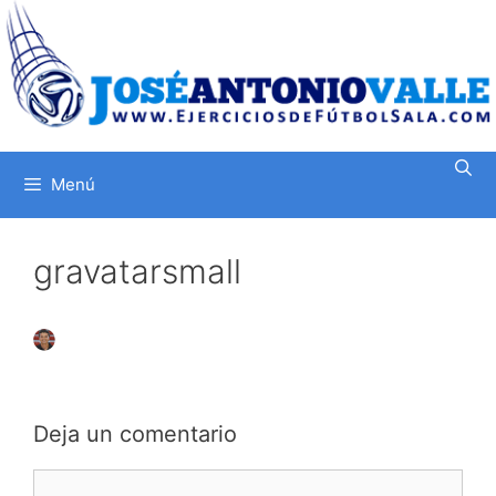
Saltar
al
contenido
Menú
gravatarsmall
Deja un comentario
Comentario