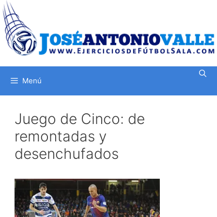
Saltar
al
contenido
Menú
Juego de Cinco: de
remontadas y
desenchufados