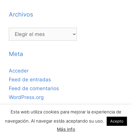
Archivos
Archivos
Meta
Acceder
Feed de entradas
Feed de comentarios
WordPress.org
Esta web utiliza cookies para mejorar la experiencia de
Copyrihgt © 2026 ejerciciosdefutbolsala.com por José
navegación. Al navegar estás aceptando su uso.
Acepto
Antonio Valle · Todos los derechos reservados.
Más info