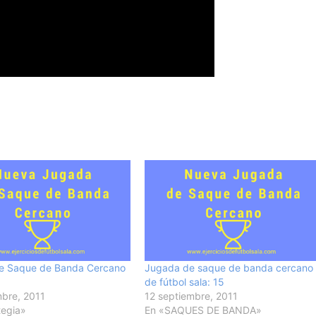
e Saque de Banda Cercano
Jugada de saque de banda cercano
de fútbol sala: 15
bre, 2011
12 septiembre, 2011
tegia»
En «SAQUES DE BANDA»