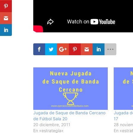
Jugada de Saque de Banda Cercano
Jugada d
de Fútbol Sala 20
17
20 diciembre, 2011
28 noviem
En «estrategia»
En «estra