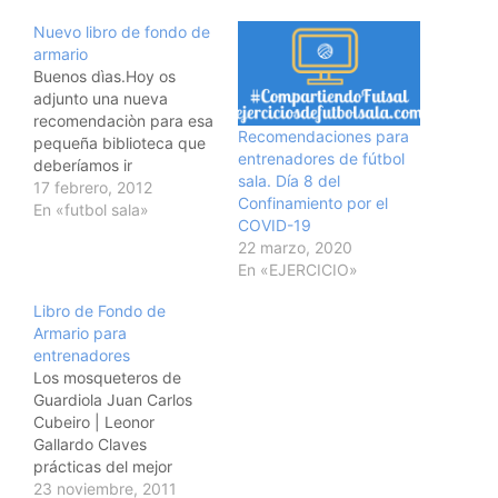
Nuevo libro de fondo de
armario
Buenos dìas.Hoy os
adjunto una nueva
recomendaciòn para esa
Recomendaciones para
pequeña biblioteca que
entrenadores de fútbol
deberíamos ir
sala. Día 8 del
conformando."FÚTBOL
17 febrero, 2012
Confinamiento por el
SALA. Táctica
En «futbol sala»
COVID-19
defensiva" de Antonio J.
22 marzo, 2020
Garcìa Molina y Antonio
En «EJERCICIO»
L. Gallego.Libro de
cumplida y obligada
Libro de Fondo de
lectura para entender la
Armario para
rica estructura defensiva
entrenadores
que puede plantearnos
Los mosqueteros de
un equipo.Un saludo
Guardiola Juan Carlos
Cubeiro | Leonor
Gallardo Claves
prácticas del mejor
equipo de la historia y
23 noviembre, 2011