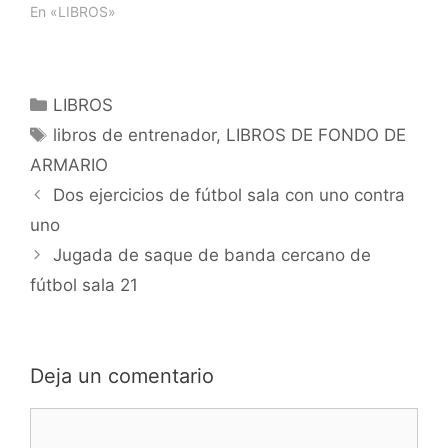
cómo incorporarlas a tu
En «LIBROS»
propio equipo
profesional
Categorías
LIBROS
Etiquetas
libros de entrenador
,
LIBROS DE FONDO DE
ARMARIO
Navegación
Dos ejercicios de fútbol sala con uno contra
de
uno
entradas
Jugada de saque de banda cercano de
fútbol sala 21
Deja un comentario
Comentario