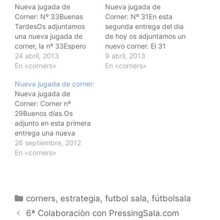
Nueva jugada de
Nueva jugada de
Corner: Nº 33Buenas
Corner: Nº 31En esta
TardesOs adjuntamos
segunda entrega del dia
una nueva jugada de
de hoy os adjuntamos un
corner, la nº 33Espero
nuevo corner. El 31
que os guste y sobre
24 abril, 2013
ya.Espero que os sea
9 abril, 2013
todo que os resulte
En «corners»
ùtil.Un
En «corners»
ùtil.Ya me direis que os
saludo@vallefutsal
Nueva jugada de corner:
parece. Un
[fvplayer
Nueva jugada de
saludo@vallefutsal
src=http://www.ejercicio
Corner: Corner nº
[fvplayer
sdefutbolsala.com/wp-
29Buenos días.Os
src=http://www.ejercicio
content/uploads/2013/0
adjunto en esta primera
sdefutbolsala.com/wp-
7/CORNER-31.mp4]
entrega una nueva
content/uploads/2013/0
jugada de corner
26 septiembre, 2012
7/CORNER-33.mp4]
también asimilable a
En «corners»
saque de banda
cercano.Espero que os
guste.Un saludo
[fvplayer
Categorías
corners
,
estrategia
,
futbol sala
,
fútbolsala
src=http://www.ejercicio
Navegación
sdefutbolsala.com/wp-
6ª Colaboraciòn con PressingSala.com