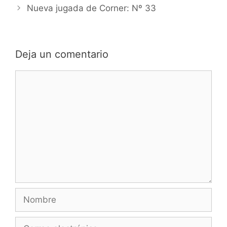
content/uploads/2013/0
de
Nueva jugada de Corner: Nº 33
7/CORNER-29.mp4]
entradas
Deja un comentario
Comentario
Nombre
Correo