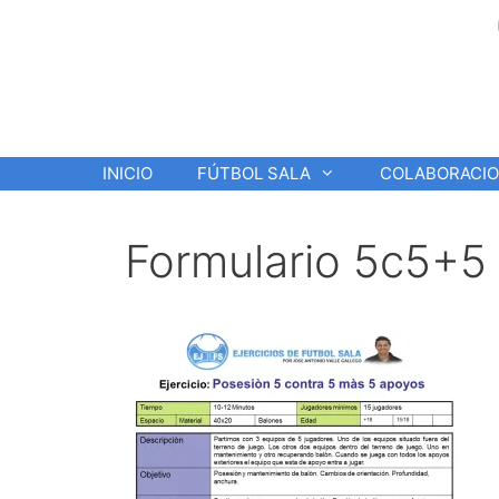
Saltar
al
contenido
INICIO
FÚTBOL SALA
COLABORACI
Formulario 5c5+5