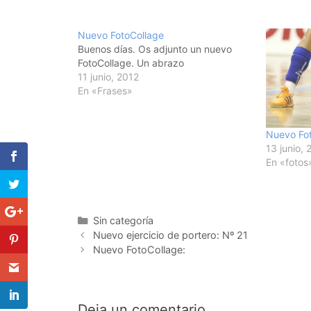
Nuevo FotoCollage
Buenos días. Os adjunto un nuevo
FotoCollage. Un abrazo
11 junio, 2012
En «Frases»
Nuevo Fo
13 junio, 
En «fotos
Categorías
Sin categoría
Navegación
Nuevo ejercicio de portero: Nº 21
de
Nuevo FotoCollage:
entradas
Deja un comentario