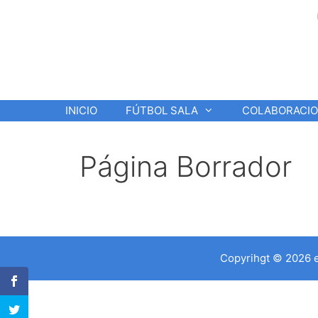
Saltar
al
contenido
INICIO
FÚTBOL SALA
COLABORACI
Página Borrador
Copyrihgt © 2026 e