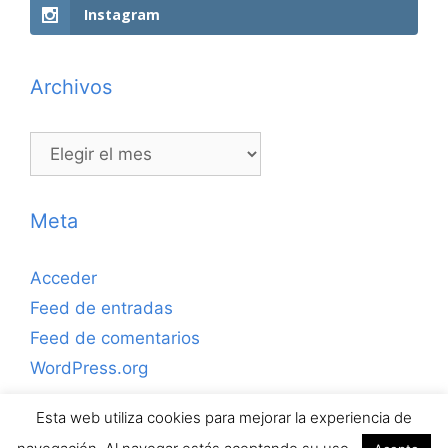
Instagram
Archivos
Archivos
Meta
Acceder
Feed de entradas
Feed de comentarios
WordPress.org
Esta web utiliza cookies para mejorar la experiencia de
Copyrihgt © 2026 ejerciciosdefutbolsala.com por José