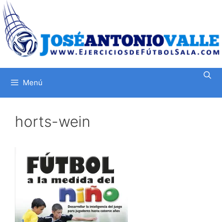
Saltar
al
contenido
Menú
horts-wein