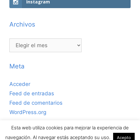
Instagram
Archivos
Archivos
Meta
Acceder
Feed de entradas
Feed de comentarios
WordPress.org
Esta web utiliza cookies para mejorar la experiencia de
Copyrihgt © 2026 ejerciciosdefutbolsala.com por José
navegación. Al navegar estás aceptando su uso.
Acepto