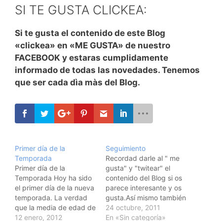
SI TE GUSTA CLICKEA:
Si te gusta el contenido de este Blog
«clickea» en «ME GUSTA» de nuestro
FACEBOOK y estaras cumplidamente
informado de todas las novedades. Tenemos
que ser cada dìa màs del Blog.
Primer día de la
Seguimiento
Temporada
Recordad darle al " me
Primer día de la
gusta" y "twitear" el
Temporada Hoy ha sido
contenido del Blog si os
el primer día de la nueva
parece interesante y os
temporada. La verdad
gusta.Así mismo también
que la media de edad de
recordaros que estamos
24 octubre, 2011
la plantilla asusta un
12 enero, 2012
en Twiter:
En «Sin categoría»