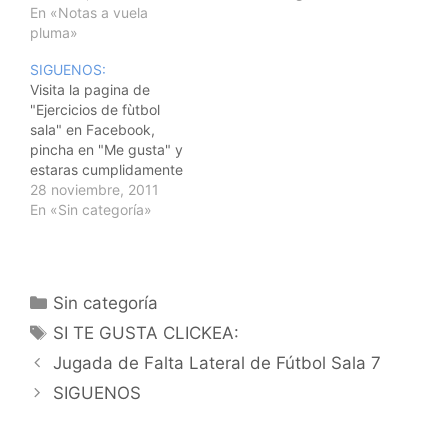
poco pero no se, tengo
En «Notas a vuela
@ejerciciofutsal y en
mucha esperanza. Me
pluma»
Facebook. Buscanos y
gusta trabajar con gente
agreganos para que
SIGUENOS:
joven. Es agradable ver
estés cumplidamente
Visita la pagina de
como te escuchan
informado de nuestras
"Ejercicios de fùtbol
(luego cada uno hace…
publicaciones. Un
sala" en Facebook,
saludo a todos.
pincha en "Me gusta" y
estaras cumplidamente
informado de nuestras
28 noviembre, 2011
novedades.Siguenos en
En «Sin categoría»
Twitter: @vallefutsal y
seras el primero en
recibir todas las
actualizaciones.
Categorías
Sin categoría
Etiquetas
SI TE GUSTA CLICKEA:
Navegación
Jugada de Falta Lateral de Fútbol Sala 7
de
SIGUENOS
entradas