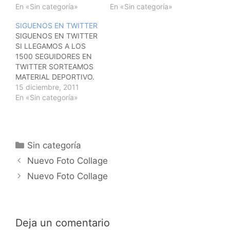
ADEMAS CUANDO
En «Sin categoría»
sabes, si no nos tienes
En «Sin categoría»
LLEGUEMOS A 1.500
"siguenos" y si ya eres
SIGUENOS EN TWITTER
SEGUIDORES
seguidor nuestro
SIGUENOS EN TWITTER
SORTEAREMOS ENTRE
recomiendanos. Un
SI LLEGAMOS A LOS
TODOS VOSOTROS
saludo . @VALLEFUTSAL
1500 SEGUIDORES EN
MATERIAL DEPORTIVO.
TWITTER SORTEAMOS
SEGUIDNOS EN :
MATERIAL DEPORTIVO.
@VALLEFUTSAL
AGREGATE Y
15 diciembre, 2011
RECOMIENDANOS.
En «Sin categoría»
@VALLEFUTSAL
Categorías
Sin categoría
Navegación
Nuevo Foto Collage
de
Nuevo Foto Collage
entradas
Deja un comentario