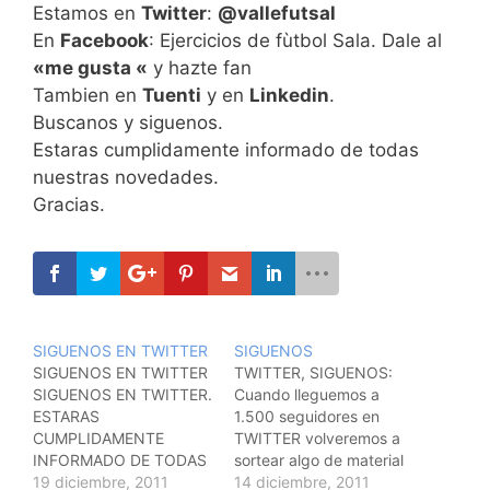
Estamos en
Twitter
:
@vallefutsal
En
Facebook
: Ejercicios de fùtbol Sala. Dale al
«me gusta «
y hazte fan
Tambien en
Tuenti
y en
Linkedin
.
Buscanos y siguenos.
Estaras cumplidamente informado de todas
nuestras novedades.
Gracias.
SIGUENOS EN TWITTER
SIGUENOS
SIGUENOS EN TWITTER
TWITTER, SIGUENOS:
SIGUENOS EN TWITTER.
Cuando lleguemos a
ESTARAS
1.500 seguidores en
CUMPLIDAMENTE
TWITTER volveremos a
INFORMADO DE TODAS
sortear algo de material
LAS NOVEDADES.
19 diciembre, 2011
deportivo. Asi que ya
14 diciembre, 2011