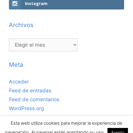
Instagram
Archivos
Archivos
Meta
Acceder
Feed de entradas
Feed de comentarios
WordPress.org
Esta web utiliza cookies para mejorar la experiencia de
Copyrihgt © 2026 ejerciciosdefutbolsala.com por José
navegación. Al navegar estás aceptando su uso.
Acepto