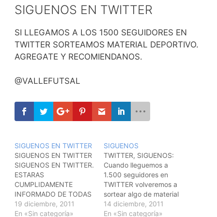
SIGUENOS EN TWITTER
SI LLEGAMOS A LOS 1500 SEGUIDORES EN
TWITTER SORTEAMOS MATERIAL DEPORTIVO.
AGREGATE Y RECOMIENDANOS.
@VALLEFUTSAL
SIGUENOS EN TWITTER
SIGUENOS
SIGUENOS EN TWITTER
TWITTER, SIGUENOS:
SIGUENOS EN TWITTER.
Cuando lleguemos a
ESTARAS
1.500 seguidores en
CUMPLIDAMENTE
TWITTER volveremos a
INFORMADO DE TODAS
sortear algo de material
LAS NOVEDADES.
19 diciembre, 2011
deportivo. Asi que ya
14 diciembre, 2011
ADEMAS CUANDO
En «Sin categoría»
sabes, si no nos tienes
En «Sin categoría»