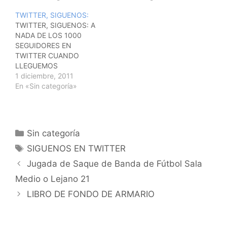
LLEGUEMOS A 1.500
"siguenos" y si ya eres
TWITTER, SIGUENOS:
SEGUIDORES
seguidor nuestro
TWITTER, SIGUENOS: A
SORTEAREMOS ENTRE
recomiendanos. Un
NADA DE LOS 1000
TODOS VOSOTROS
saludo . @VALLEFUTSAL
SEGUIDORES EN
MATERIAL DEPORTIVO.
TWITTER CUANDO
SEGUIDNOS EN :
LLEGUEMOS
@VALLEFUTSAL
SORTEAMOS ALGO DE
1 diciembre, 2011
MATERIAL DEPORTIVO.
En «Sin categoría»
ASIQUE YA SABEIS.
SEGUIRNOS Y
RECOMENDADNOS A
VUESTROS
Categorías
Sin categoría
CONTACTOS. ESTAREIS
Etiquetas
CUMPLIDAMENTE
SIGUENOS EN TWITTER
INFORMADOS DE
Navegación
Jugada de Saque de Banda de Fútbol Sala
NUESTRAS
de
ACTUALIZACIONES.
Medio o Lejano 21
entradas
@VALLEFUTSAL
LIBRO DE FONDO DE ARMARIO