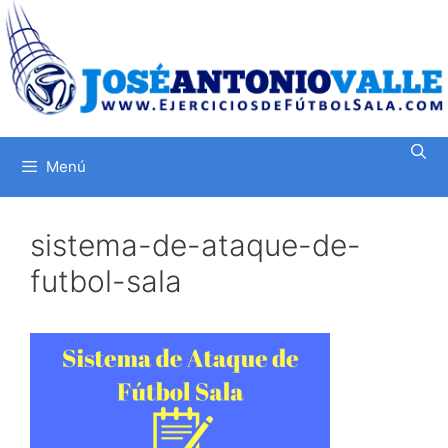
Saltar
al
contenido
Menú
sistema-de-ataque-de-
futbol-sala