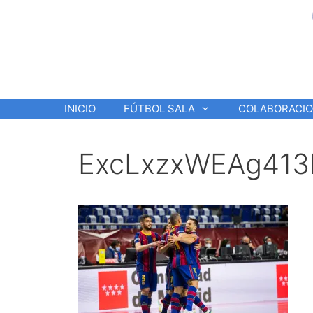
Saltar
al
contenido
INICIO
FÚTBOL SALA
COLABORACI
ExcLxzxWEAg413