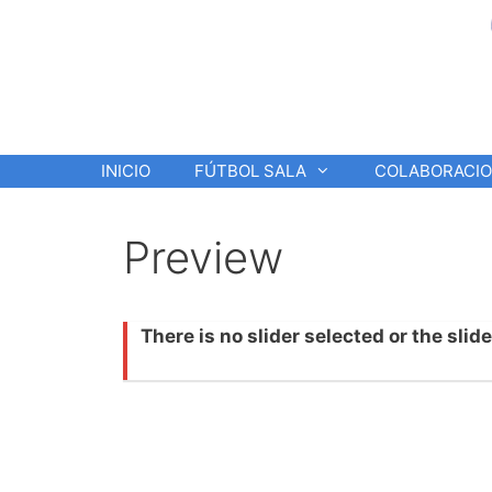
Saltar
al
contenido
INICIO
FÚTBOL SALA
COLABORACI
Preview
There is no slider selected or the slid