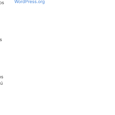
WordPress.org
os
s
os
tú