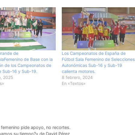
rande de
Los Campeonatos de España de
laFemenino de Base con la
Fútbol Sala Femenino de Selecciones
ón de los Campeonatos de
Autonómicas Sub-16 y Sub-19
e Sub-16 y Sub-19.
calienta motores.
o, 2025
8 febrero, 2024
s»
En «Textos»
a femenino pide apoyo, no recortes.
chamos su tiempo?» de David Pérez