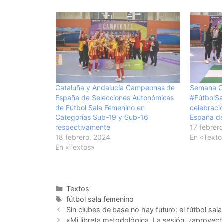
Cataluña y Andalucía Campeonas de
Semana G
España de Selecciones Autonómicas
#FútbolSa
de Fútbol Sala Femenino en
celebraci
Categorías Sub-19 y Sub-16
España d
respectivamente
17 febrer
18 febrero, 2024
En «Texto
En «Textos»
Categorías
Textos
Etiquetas
fútbol sala femenino
Navegación
Sin clubes de base no hay futuro: el fútbol sal
de
«Mi libreta metodológica. La sesión, ¿aprove