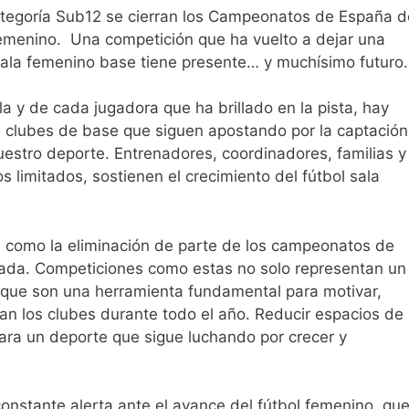
tegoría Sub12 se cierran los Campeonatos de España d
femenino. Una competición que ha vuelto a dejar una
 sala femenino base tiene presente… y muchísimo futuro.
 y de cada jugadora que ha brillado en la pista, hay
 clubes de base que siguen apostando por la captación
nuestro deporte. Entrenadores, coordinadores, familias y
limitados, sostienen el crecimiento del fútbol sala
es como la eliminación de parte de los campeonatos de
rada. Competiciones como estas no solo representan un
o que son una herramienta fundamental para motivar,
lizan los clubes durante todo el año. Reducir espacios de
ara un deporte que sigue luchando por crecer y
onstante alerta ante el avance del fútbol femenino, qu