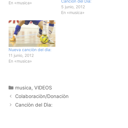
Canciòn del Dìa:
En «musica»
5 junio, 2012
En «musica»
Nueva canciòn del dìa:
11 junio, 2012
En «musica»
Categorías
musica
,
VIDEOS
Navegación
Colaboraciòn/Donaciòn
de
Canciòn del Dìa:
entradas