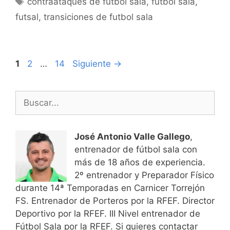
contraataques de futbol sala
,
futbol sala
,
futsal
,
transiciones de futbol sala
Navegación
Página
Página
Página
1
2
…
14
Siguiente
→
de
entradas
Buscar:
José Antonio Valle Gallego
,
entrenador de fútbol sala con
más de 18 años de experiencia.
2º entrenador y Preparador Físico
durante 14ª Temporadas en Carnicer Torrejón
FS. Entrenador de Porteros por la RFEF. Director
Deportivo por la RFEF. III Nivel entrenador de
Fútbol Sala por la RFEF. Si quieres contactar