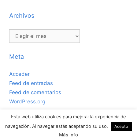
Archivos
Archivos
Meta
Acceder
Feed de entradas
Feed de comentarios
WordPress.org
Esta web utiliza cookies para mejorar la experiencia de
Copyrihgt © 2026 ejerciciosdefutbolsala.com por José
navegación. Al navegar estás aceptando su uso.
Acepto
Antonio Valle · Todos los derechos reservados.
Más info