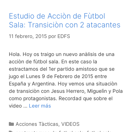
Estudio de Acciòn de Fùtbol
Sala: Transiciòn con 2 atacantes
11 febrero, 2015
por
EDFS
Hola. Hoy os traigo un nuevo anàlisis de una
acciòn de fùtbol sala. En este caso la
estractamos del 1er partido amistoso que se
jugo el Lunes 9 de Febrero de 2015 entre
España y Argentina. Hoy vemos una situaciòn
de transiciòn con Jesus Herrero, Miguelìn y Pola
como protagonistas. Recordad que sobre el
video …
Leer más
Categorías
Acciones Tàcticas
,
VIDEOS
Etiquetas