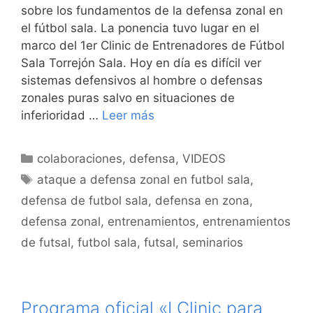
sobre los fundamentos de la defensa zonal en
el fútbol sala. La ponencia tuvo lugar en el
marco del 1er Clinic de Entrenadores de Fútbol
Sala Torrejón Sala. Hoy en día es difícil ver
sistemas defensivos al hombre o defensas
zonales puras salvo en situaciones de
inferioridad …
Leer más
Categorías
colaboraciones
,
defensa
,
VIDEOS
Etiquetas
ataque a defensa zonal en futbol sala
,
defensa de futbol sala
,
defensa en zona
,
defensa zonal
,
entrenamientos
,
entrenamientos
de futsal
,
futbol sala
,
futsal
,
seminarios
Programa oficial «I Clinic para