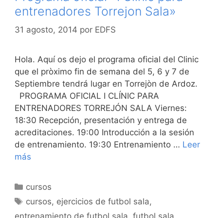
entrenadores Torrejon Sala»
31 agosto, 2014
por
EDFS
Hola. Aquí os dejo el programa oficial del Clinic
que el pròximo fin de semana del 5, 6 y 7 de
Septiembre tendrá lugar en Torrejòn de Ardoz.
PROGRAMA OFICIAL I CLÍNIC PARA
ENTRENADORES TORREJÓN SALA Viernes:
18:30 Recepción, presentación y entrega de
acreditaciones. 19:00 Introducción a la sesión
de entrenamiento. 19:30 Entrenamiento …
Leer
más
Categorías
cursos
Etiquetas
cursos
,
ejercicios de futbol sala
,
entrenamiento de futbol sala
,
futbol sala
,