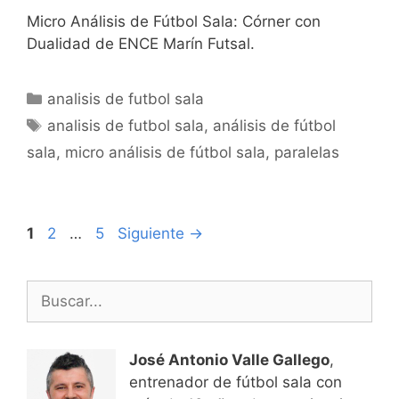
Micro Análisis de Fútbol Sala: Córner con
Dualidad de ENCE Marín Futsal.
Categorías
analisis de futbol sala
Etiquetas
analisis de futbol sala
,
análisis de fútbol
sala
,
micro análisis de fútbol sala
,
paralelas
Navegación
Página
Página
Página
1
2
…
5
Siguiente
→
de
entradas
Buscar:
José Antonio Valle Gallego
,
entrenador de fútbol sala con