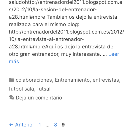
saludohttp://entrenadordel2011.blogspot.com.e
s/2012/10/la-sesion-del-entrenador-
a28.html#more Tambien os dejo la entrevista
realizada para el mismo blog:
http://entrenadordel2011.blogspot.com.es/2012/
10/la-entrevista-al-entrenador-
a28.html#moreAquí os dejo la entrevista de
otro gran entrenador, muy interesante. …
Leer
más
Categorías
colaboraciones
,
Entrenamiento
,
entrevistas
,
futbol sala
,
futsal
Deja un comentario
Navegación
Página
Página
Página
←
Anterior
1
…
8
9
de