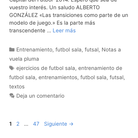
vuestro interés. Un saludo ALBERTO
GONZÁLEZ «Las transiciones como parte de un
modelo de juego.» Es la parte más
transcendente …
Leer más
Categorías
Entrenamiento
,
futbol sala
,
futsal
,
Notas a
vuela pluma
Etiquetas
ejercicios de futbol sala
,
entrenamiento de
futbol sala
,
entrenamientos
,
futbol sala
,
futsal
,
textos
Deja un comentario
Navegación
Página
Página
Página
1
2
…
47
Siguiente
→
de