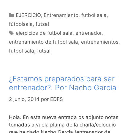
Categorías
EJERCICIO
,
Entrenamiento
,
futbol sala
,
fútbolsala
,
futsal
Etiquetas
ejercicios de futbol sala
,
entrenador
,
entrenamiento de futbol sala
,
entrenamientos
,
futbol sala
,
futsal
¿Estamos preparados para ser
entrenador?. Por Nacho Garcia
2 junio, 2014
por
EDFS
Hola. En esta nueva entrada os adjunto notas
tomadas a vuela pluma de la charla/coloquio
que ha dado Nacho Garcia (entrenador del