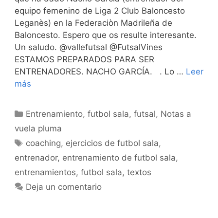
equipo femenino de Liga 2 Club Baloncesto
Leganès) en la Federaciòn Madrileña de
Baloncesto. Espero que os resulte interesante.
Un saludo. @vallefutsal @FutsalVines
ESTAMOS PREPARADOS PARA SER
ENTRENADORES. NACHO GARCÍA. . Lo …
Leer
más
Categorías
Entrenamiento
,
futbol sala
,
futsal
,
Notas a
vuela pluma
Etiquetas
coaching
,
ejercicios de futbol sala
,
entrenador
,
entrenamiento de futbol sala
,
entrenamientos
,
futbol sala
,
textos
Deja un comentario